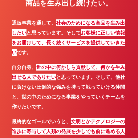
商品を生み出し
続けたい。
通販事業を通して、
社会のためになる商品を生み出
したい
と思っています。そして
お客様に正しい情報
をお届けして、長く続くサービスを提供していきた
い
です。
自分自身、
世の中に何かしら貢献して、何かを生み
出せる人でありたい
と思っています。そして、他社
に負けない圧倒的な強みを持って戦っていける仲間
と、世の中のためになる事業をやっていくチームを
作りたいです。
最終的なゴールでいうと、
文明とかテクノロジーの
進歩に寄与して人類の発展を少しでも前に進める人