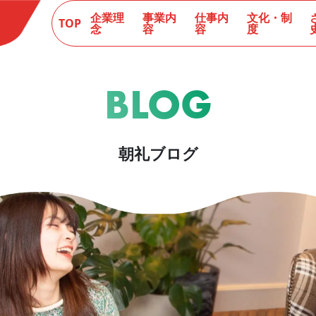
企業理
事業内
仕事内
文化・制
TOP
念
容
容
度
BLOG
朝礼ブログ