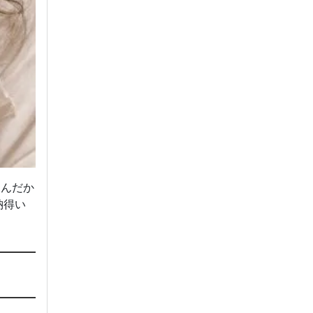
なんだか
納得い