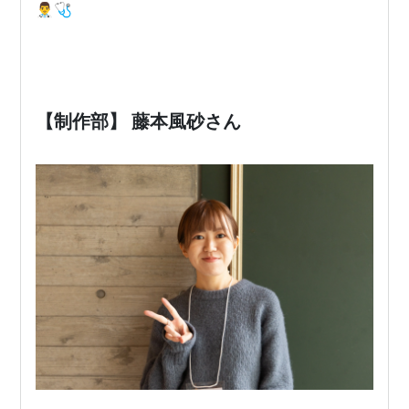
👨‍⚕️🩺
【制作部】 藤本風砂さん