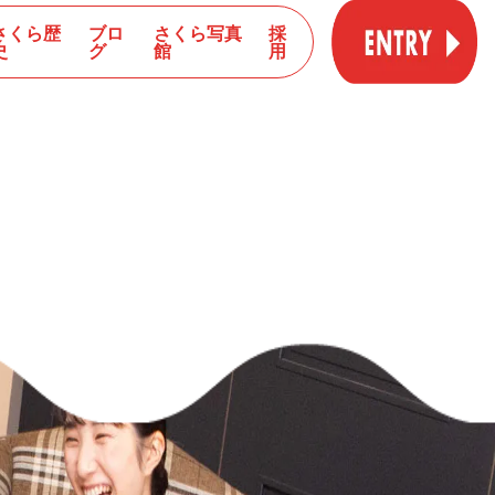
さくら歴
ブロ
さくら写真
採
史
グ
館
用