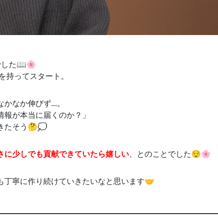
た📖🌸
を持ってスタート。
なか伸びず...。
情報が本当に届くのか？」
たそう🤔💭
さに少しでも貢献できていたら嬉しい
、とのことでした😌🌸
も丁寧に作り続けていきたいなと思います🤝