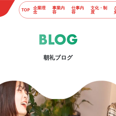
企業理
事業内
仕事内
文化・制
TOP
念
容
容
度
BLOG
朝礼ブログ