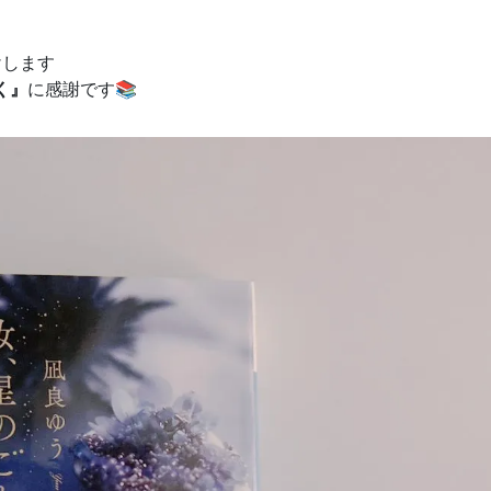
けします
く』
に感謝です📚