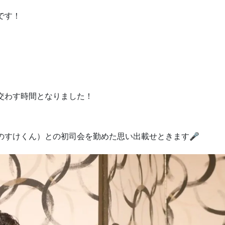
です！
交わす時間となりました！
のすけくん）との初司会を勤めた思い出載せときます🎤