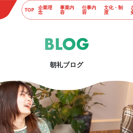
企業理
事業内
仕事内
文化・制
TOP
念
容
容
度
BLOG
朝礼ブログ