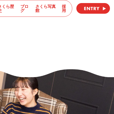
さくら歴
ブロ
さくら写真
採
史
グ
館
用