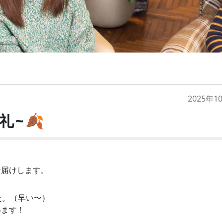
2025年1
礼~🍂
お届けします。
た。（早い〜）
います！